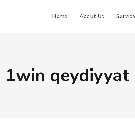
Home
About Us
Servic
1win qeydiyyat