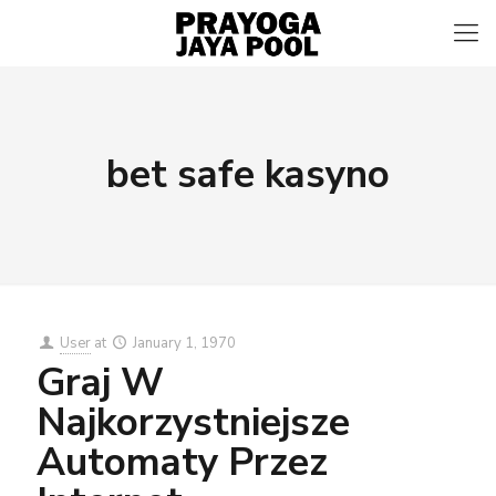
bet safe kasyno
User
at
January 1, 1970
Graj W
Najkorzystniejsze
Automaty Przez