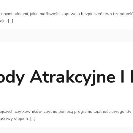
nijnymi taksami, jakie możliwości zapewnia bezpieczeństwo i zgodno
aju,
[…]
ody Atrakcyjne I 
ejszych użytkowników, zbytnio pomocą programu lojalnościowego. By d
aściwy stopień.
[…]