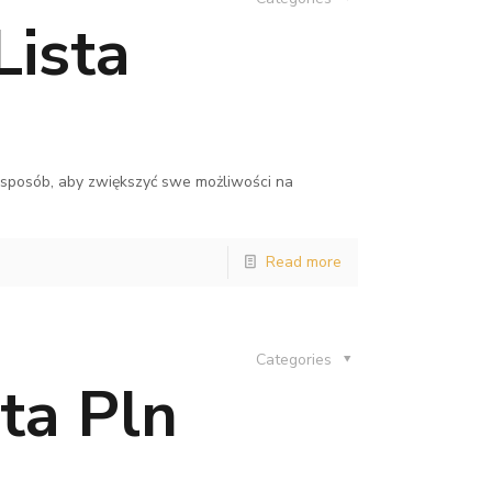
Lista
 sposób, aby zwiększyć swe możliwości na
Read more
Categories
sta Pln