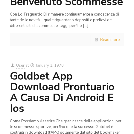
Benvenuto Scommesse
Con Lo Traguardo Di rimanere continuamente a conoscenza di
tante de le novità il quale riguardano depositi e prelievi dei
differenti siti di scommesse, leggi perfino
[…]
Read more
User
at
January 1, 1970
Goldbet App
Download Prontuario
A Causa Di Android E
Ios
Come Possiamo Asserire Che gran nasce delle applicazioni per
le scommesse sportive, perfino quella successo Goldbet è
costruiti in download (l’APK) solamente dal sito del bookmaker