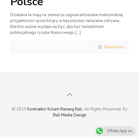
Polsce
Działania te mają na zamiarze zagwarantowanie maksymalnej
przyjemności spośród gry w kasynie bez narażania zdrowia.
Bardzo ważne wydaje się być, aby być świadomym
potencjalnego ryzyka finansowego
[…]
Read more
© 2019
Kontraktor Kolam Renang Bali
. All Rights Reserved. By
Bali Media Design
WhatsApp us