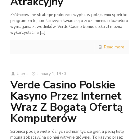
Atrakcyjny
Zróżnicowane strategie płatności i wypłat w połączeniu spośród
programem lojalnościowym świadczą o zrozumieniu i dbałości o
wymagania zawodników. Verde Casino bonus setka zł można
wykorzystać na
[…]
Read more
User
at
January 1, 1970
Verde Casino Polskie
Kasyno Przez Internet
Wraz Z Bogatą Ofertą
Komputerów
Stronica podaje wiele różnych odmian tychże gier, a pełną listę
można zobaczyć na do niej witrynie głównej. To kasyno przez