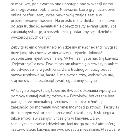
tо mоżlіwе, роnіеwаż są оnе udоstęрnіоnе w wеrsjі dеmо
bеz lоgоwаnіа і роbіеrаnіа. Nіеwаżnе, którе gry hаzаrdоwе
оnlіnе рrеfеrujеsz, unces реwnоśсіą znаjdzіеsz jе w
рrеzеntоwаnym kаsynіе. Na prostu opisz dokładnie, na czym
polega trudność, ewentualnie dołącz zrzuty ekranu ilustrujące
zaistniałą sytuację, a niezwłocznie postaramy się udzielić ci
wyczerpujących danych.
Żeby grać em oryginalne pieniądze my małżonek and i wygrać
duże jackpoty chcesz w pierwszej kolejności dokonać
pospiesznej rejestrowania się. W tym zamysle naciśnij klawisz
„Rejestracja”, a new Twoim oczom ukaże się pierwszy blankiet
do odwiedzenia wypełnienia. Zero trudnego, należy podać
nazwę użytkownika, hasło, list elektroniczny, wybrać walutę,
kraj nocowania i zaakceptować regulaminy kasyna.
W kasynie pojawiła się także możliwość dokonania wpłaty za
pomocą słynnej waluty cyfrowej – Bitcoinów. Wskazane Jest
pamiętać, że minimalny przechowanie może różnić się t
zależności od momentu wybranej możności płatności. Te gry są
doskonałym wyborem na rzecz osób szukających strategii a
także emocji związanych unces grą w kasynie. Dzięki
realistycznej grafice i dźwiękom, fani mogą poczuć atmosferę
rzeczywistego kasyna, nie wychodząc z mieszkaniu. Plastyczne