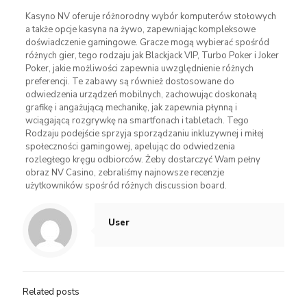
Kasyno NV oferuje różnorodny wybór komputerów stołowych
a także opcje kasyna na żywo, zapewniając kompleksowe
doświadczenie gamingowe. Gracze mogą wybierać spośród
różnych gier, tego rodzaju jak Blackjack VIP, Turbo Poker i Joker
Poker, jakie możliwości zapewnia uwzględnienie różnych
preferencji. Te zabawy są również dostosowane do
odwiedzenia urządzeń mobilnych, zachowując doskonałą
grafikę i angażującą mechanikę, jak zapewnia płynną i
wciągającą rozgrywkę na smartfonach i tabletach. Tego
Rodzaju podejście sprzyja sporządzaniu inkluzywnej i miłej
społeczności gamingowej, apelując do odwiedzenia
rozległego kręgu odbiorców. Żeby dostarczyć Wam pełny
obraz NV Casino, zebraliśmy najnowsze recenzje
użytkowników spośród różnych discussion board.
User
Related posts