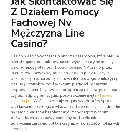
Jak Skontaktować Się
Z Działem Pomocy
Fachowej Nv
Mężczyzna Line
Casino?
Casino NV to nowoczesna platforma hazardowa, która oferuje
szeroką gamę komputerów kasynowych, atrakcyjne bonusy i
pewne metody płatności. Podsumowując, NV casino przez
internet owo pewny wybór na rzecz osób poszukujących
bezpiecznej i różnorodnej zabawy internetowego, z intuicyjną
obsługą i szerokimi możliwościami płatności, w naszym
kryptowalutami. Czy owo nadprogram za rejestrację, cashback,
czy też nadprogram zbytnio poświadczenie mejl
nv kasyno
rejestracja
– NV Casino oferuje bogaty wybór, który sprosta
oczekiwaniom każdego użytkownika. Te elementy są nadrzędne
na rzecz gwarancje bezpiecznego i zgodnego z wzorami
doświadczenia z zabawy, company podkreśla istota
uchwycenia zarówno polityki kasyna, w jaki sposób i lokalnych”
“regulacji.