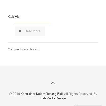
Klub Vip
Read more
Comments are closed.
© 2019
Kontraktor Kolam Renang Bali
. All Rights Reserved. By
Bali Media Design