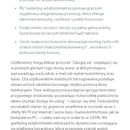
a dostęp do faceta zablokowany.
NV Gambling establishment proponuje graczom
wyjątkową cotygodniową promocję, która oferuje
darmowe annoying, cashback i punkty bonusowe.
Dzięki wstecz możesz cieszyć się pełną gamą uciechy
hazardowej na naszym telefonie bądź tablecie.
Gwoli większości bonusów obowiązuje wymóg ruchu x40
a także restrict maksymalnej konwersji t“ „wysokości 5-
krotności kwoty bonusu.
Użytkownicy mogą kliknąć przycisk “Zaloguj się” znajdujący się
w prawym górnym rogu strony www, w którym miejscu
wprowadzają swój adres e-mail lub numer komórkowy oraz
hasło. Dla użytkowników mobilnych tok logowania postuluje
otwarcia food selection bocznego zbytnio pomocą ikony
hamburgera. Owo wielojęzyczne podejście sprzyja tworzeniu
przyjaznego środowiska, pozwalając różnorodnej publiczności
łatwo uzyskać dostęp do usług” “i cieszyć się nimi. Dołożyliśmy
wszelakich starań, by granie na smartfonie w rozrywki wraz z
oferty NV Przez Internet Casino było równie komfortowe, jak na
komputerze PC – i udało nam się in order to w 100%. NV
gambling establishment online jest to dynamicznie rozwijająca
się platforma hazardowa, która proponuje szeroki wybór