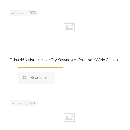
January 1, 1970
Odnajdź Najistotniejsze Gry Kasynowe I Promocje W Nv Casino
Read more
January 1, 1970