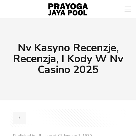
Nv Kasyno Recenzje,
Recenzja, I Kody W Nv
Casino 2025