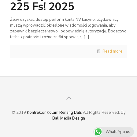
225 Fs! 2025
Żeby uzyskać dostęp perform konta NV kasyno, użytkownicy
muszą wprowadzić określone wiadomości logowania, aby
zapewnić bezpieczeństwo i odpowiednią autoryzację. Bogactwo
technik płatności i różne zniżki sprawiają,
[…]
Read more
© 2019
Kontraktor Kolam Renang Bali
. All Rights Reserved. By
Bali Media Design
WhatsApp us