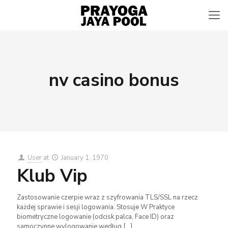
nv casino bonus
User
at
January 1, 1970
Klub Vip
Zastosowanie czerpie wraz z szyfrowania TLS/SSL na rzecz
każdej sprawie i sesji logowania. Stosuje W Praktyce
biometryczne logowanie (odcisk palca, Face ID) oraz
samoczynne wylogowanie według
[…]